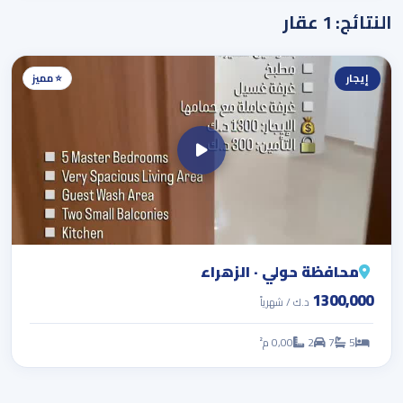
النتائج: 1 عقار
إيجار
⭐ مميز
محافظة حولي · الزهراء
1300,000
د.ك / شهرياً
5
7
2
0,00 م²