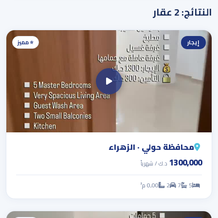
النتائج: 2 عقار
إيجار
⭐ مميز
محافظة حولي · الزهراء
1300,000
د.ك / شهرياً
5
7
2
0,00 م²