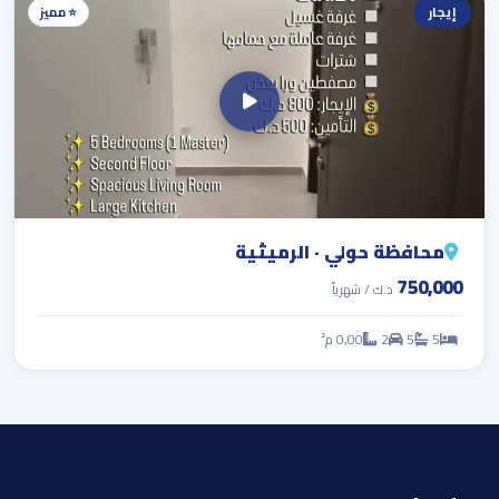
إيجار
⭐ مميز
محافظة حولي · الرميثية
750,000
د.ك / شهرياً
5
5
2
0,00 م²